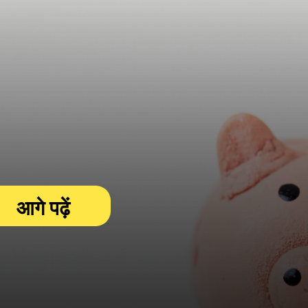
आगे पढ़ें