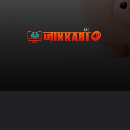
Opening
https://jankari4u.in/category/blogs/investment-finance/