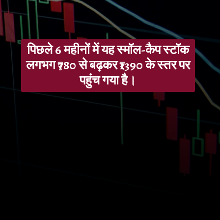
पिछले 6 महीनों में यह स्मॉल-कैप स्टॉक
लगभग ₹780 से बढ़कर ₹1390 के स्तर पर
पहुंच गया है।