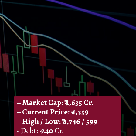
– Market Cap: ₹
1,635
Cr.
– Current Price: ₹
1,359
– High / Low: ₹
1,746
/
599
-
Debt: ₹
240
Cr.