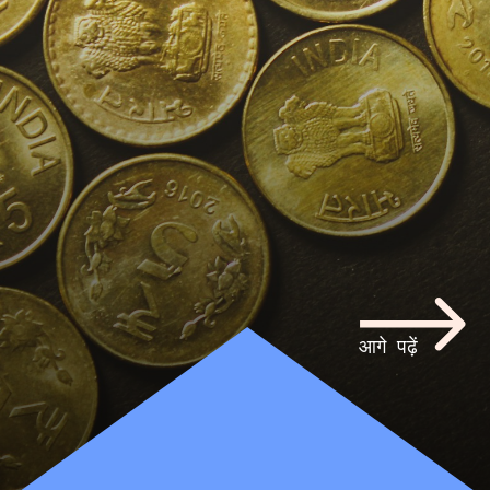
आगे पढ़ें