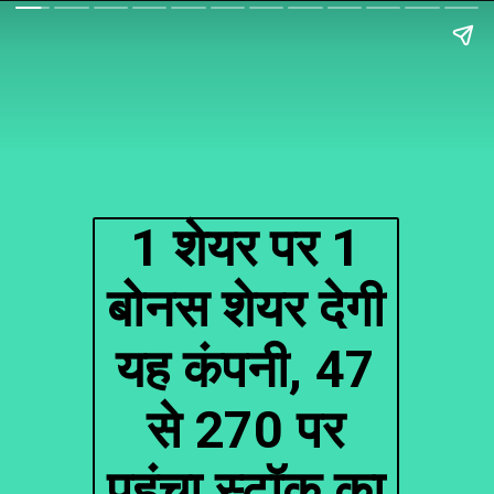
1 शेयर पर 1
बोनस शेयर देगी
यह कंपनी, ₹47
से ₹270 पर
पहुंचा स्टॉक का