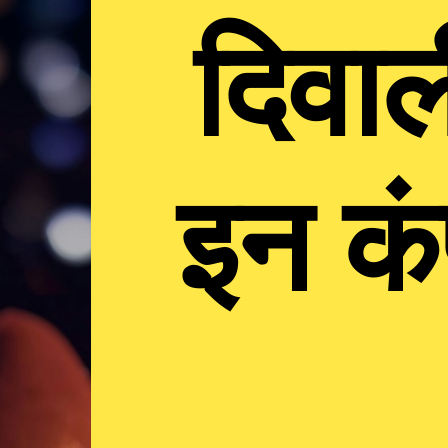
दिवाली
इन कं