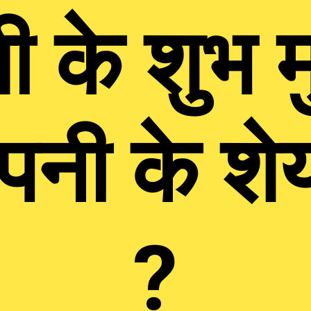
 के शुभ मुहू
पनी के शेय
?