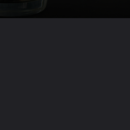
Opening
https://jankari4u.in/