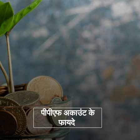
पीपीएफ
अकाउंट
के
फायदे