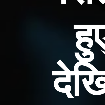
ह
देख