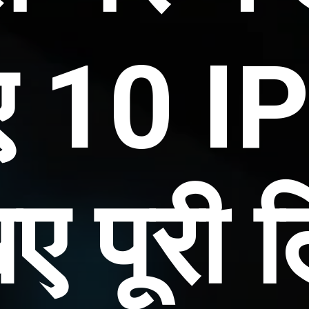
ुए 10 I
िए पूरी 