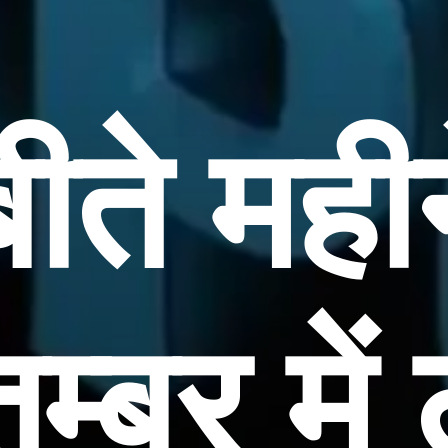
बीते मही
म्बर में 