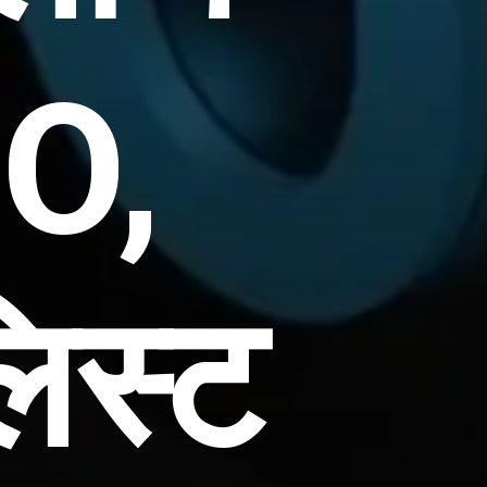
PO,
लिस्ट