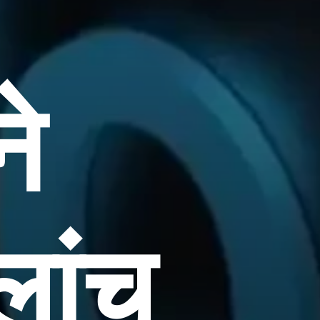
ने
लांच