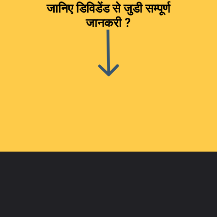
जानिए डिविडेंड से जुडी सम्पूर्ण
जानकरी ?
Opening
https://jankari4u.in/dividend-kya-hota-hai-kaise-milta-hai-dividend/