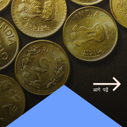
आगे पढ़ें