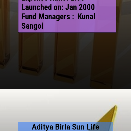
Launched on: Jan 2000
Fund Managers : Kunal
Sangoi
Aditya Birla Sun Life