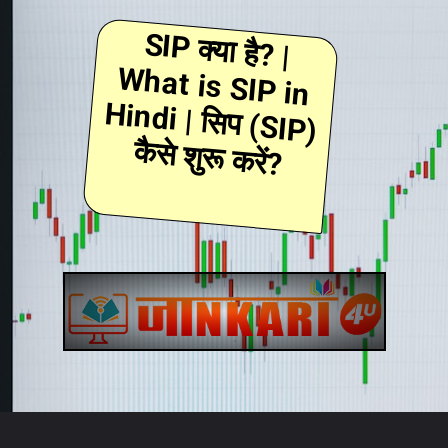
SIP क्या
है? |
hat is SIP in
Hindi | सि
प (SIP)
W
कैसे शुरू करें?