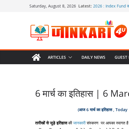
Skip
Latest:
2026 : Index Fund क्य
Saturday, August 8, 2026
to
SIP क्या होता है? | 202
हिंदी में
content
2026 : ETF क्या होता है?
रेपो रेट क्या होता है? | रि
Option Trading:ऑप्शन ट्र
ARTICLES
DAILY NEWS
GUEST
6 मार्च का इतिहास | 6 M
(
आज 6 मार्च
का
इतिहास , Today
तारीखों
से
जुड़े
इतिहास
की
जानकारी
संस्करण पर आपका स्वागत है