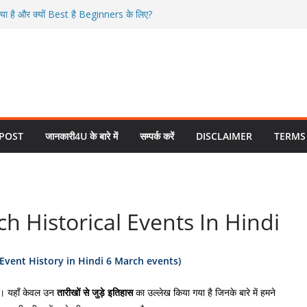
ा है और क्यों Best है Beginners के लिए?
6 में SIP से करोड़पति कैसे बनें — पूरी जानकारी सरल
 | 2026 में ETF में इन्वेस्ट कैसे करें?
वर्स रेपो रेट क्या है सरल भाषा में समझें
ेडिंग क्या है? | ऑप्शन ट्रेडिंग कैसे शुरू करें?
 POST
जानकारी4U के बारे में
सम्पर्क करें
DISCLAIMER
TERMS
arch Historical Events In Hindi
 Event History in Hindi 6 March events)
। यहाँ केवल उन
तारीखों
से
जुड़े
इतिहास
का उल्लेख किया गया है जिनके बारे में हमने