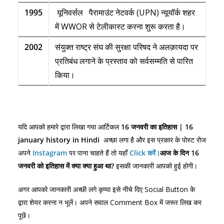
1995
यूनिवर्सल पैरामाउंट नेटवर्क (UPN) न्यूयॉर्क शहर
में WWOR से टेलीकास्ट करना शुरू करता है।
2002
संयुक्त राष्ट्र संघ की सुरक्षा परिषद ने अलक़ायदा पर
प्रतिबंध लगाने के प्रस्ताव को सर्वसम्मति से पारित
किया।
16
| 16
यदि
आपको
हमारे
द्वारा
लिखा
गया
आर्टिकल
जनवरी
का
इतिहास
january history in Hindi
अच्छा
लगा
है
और
इस
प्रकार
के
पोस्ट
रोज
Instagram
Click
16
अपने
पर
पाना
चाहते
हैं
तो
यहाँ
करें।
आज
के
दिन
?
जनवरी
को
इतिहास
में
क्या
क्या
हुआ
था
इसकी
जानकारी
आपको
हुई
होगी।
Social Button
अगर
आपको
जानकारी
अच्छी
लगे
कृप्या
इसे
नीचे
दिए
के
Comment Box
द्वारा
शेयर
करना
न
भूलें।
अपने
सवाल
में
जरूर
लिख
कर
पूछें।