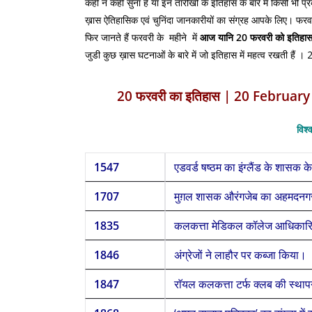
कहीं न कहीं सुना है या इन तारीखों के इतिहास के बारे में किसी भी प्
ख़ास ऐतिहासिक एवं चुनिंदा जानकारीयों का संग्रह आपके लिए। फरव
फिर जानते हैं फरवरी के महीने में
आज
यानि 20
फरवरी को इतिहास 
जुडी कुछ ख़ास घटनाओं के बारे में जो इतिहास में महत्व रखती हैं ।
20 फरवरी का इतिहास | 20 Februar
विश्
1547
एडवर्ड षष्ठम का इंग्लैंड के शासक के
1707
मुग़ल शासक औरंगजेब का अहमदनगर
1835
कलकत्ता मेडिकल कॉलेज आधिकारि
1846
अंग्रेजों ने लाहौर पर कब्जा किया।
1847
राॅयल कलकत्ता टर्फ क्लब की स्था