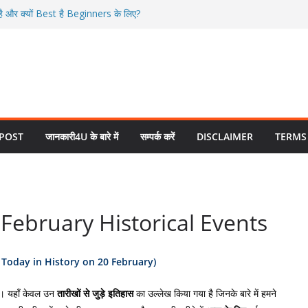
ै और क्यों Best है Beginners के लिए?
ें SIP से करोड़पति कैसे बनें — पूरी जानकारी सरल
026 में ETF में इन्वेस्ट कैसे करें?
 रेपो रेट क्या है सरल भाषा में समझें
ंग क्या है? | ऑप्शन ट्रेडिंग कैसे शुरू करें?
 POST
जानकारी4U के बारे में
सम्पर्क करें
DISCLAIMER
TERMS
0 February Historical Events
स Today in History on 20 February)
ै। यहाँ केवल उन
तारीखों से
जुड़े इतिहास
का उल्लेख किया गया है जिनके बारे में हमने