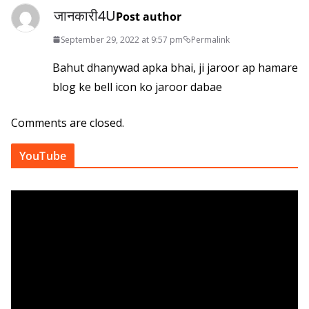
जानकारी4U
Post author
September 29, 2022 at 9:57 pm
Permalink
Bahut dhanywad apka bhai, ji jaroor ap hamare
blog ke bell icon ko jaroor dabae
Comments are closed.
YouTube